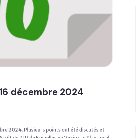
 16 décembre 2024
mbre 2024. Plusieurs points ont été discutés et
rrêt du PLU de Frenelles en Vexin : Le Plan Local