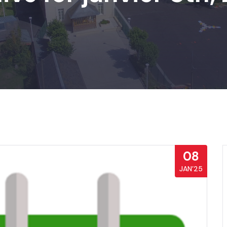
08
JAN’25