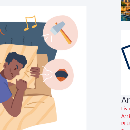
Ar
List
Arrê
PLU 