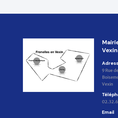
Mairi
Vexin
Adres
9 Rue de
Boisemo
Vexin
Télép
02.32.6
Email