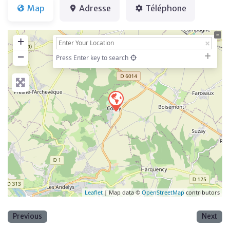
Map
Adresse
Téléphone
+
−
Press Enter key to search
Leaflet
| Map data ©
OpenStreetMap
contributors
Previous
Next