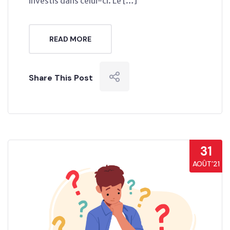
investis dans celui-ci. Le […]
READ MORE
Share This Post
31
AOÛT’21