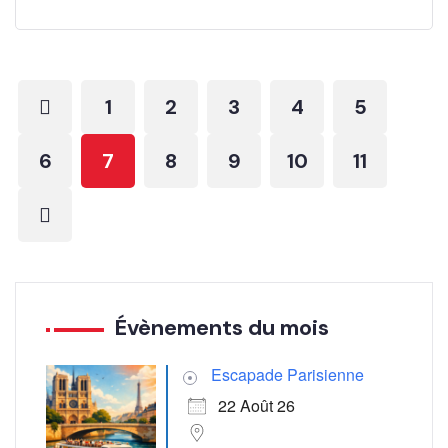
1
2
3
4
5
6
7
8
9
10
11
Évènements du mois
Escapade Parisienne
22 Août 26