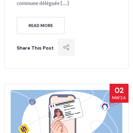
commune déléguée […]
READ MORE
Share This Post
02
MAI’24