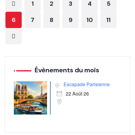
1
2
3
4
5
6
7
8
9
10
11
Évènements du mois
Escapade Parisienne
22 Août 26