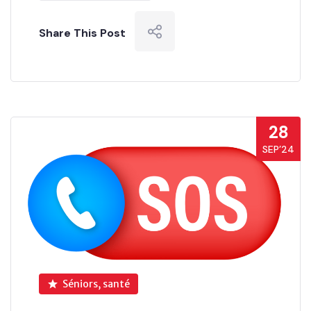
Share This Post
28
SEP’24
Séniors, santé